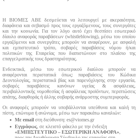
Η ΒΙΟΜΕΣ ΑΒΕ δεσμεύεται να λειτουργεί με ακεραιότητα,
διαφάνεια και σεβασμό προς τους εργαζόμενους, τους συνεργάτες
και την κοινωνία. Για τον λόγο αυτό έχει θεσπίσει εσωτερικό
δίαυλο αναφοράς παραβάσεων (
whistleblowing
), μέσω του οποίου
εργαζόμενοι και συνεργάτες μπορούν να αναφέρουν, με ασφαλή
και εμπιστευτικό τρόπο, σοβαρές παραβάσεις νόμου ή/και
πολιτικών της Εταιρείας που διαπιστώνουν στο πλαίσιο της
επαγγελματικής τους δραστηριότητας.
Ενδεικτικά, μέσω του εσωτερικού διαύλου μπορούν να
αναφέρονται περιστατικά όπως: παραβιάσεις του Κώδικα
Δεοντολογίας, περιστατικά βίας και παρενόχλησης στην εργασία,
σοβαρές παραβάσεις κανόνων υγείας & ασφάλειας,
περιβαλλοντικής νομοθεσίας ή ασφάλειας προϊόντων, περιπτώσεις
απάτης, διαφθοράς ή άλλης σοβαρής ανάρμοστης συμπεριφοράς.
Οι αναφορές μπορούν να υποβάλλονται υπεύθυνα και καλή τη
πίστη, επώνυμα ή ανώνυμα, μέσω των παρακάτω καναλιών:
Με
email
στη διεύθυνση:
es
@
viomes
.
gr
Εγγράφως
, σε κλειστό φάκελο με την ένδειξη
«ΕΜΠΙΣΤΕΥΤΙΚΟ – ΕΣΩΤΕΡΙΚΗ ΑΝΑΦΟΡΑ»
,
προς την Διευθύνουσα Σύμβουλο της εταιρείας στη