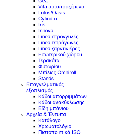
Gea
Vita αυτοποτιζόμενο
Lotus/Oasis
Cylindro
Iris
Innova
Linea στρογγυλές
Linea τετράγωνες
Linea ζαρντινιέρες
Εσωτερικού χώρου
Τερακότα
Φυτωρίου
Μπίλιες Omniroll
Stands
Επαγγελματικός
εξοπλισμός
Κάδοι απορριμμάτων
Κάδοι ανακύκλωσης
Είδη μπάνιου
Αρχεία & Έντυπα
Κατάλογοι
Χρωματολόγιο
Πιστοποιητικά ISO