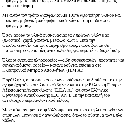
παραγωγή, τις επιστροφές πελατών αλλά και παλαιά είδη χωρίς
εμπορική κίνηση.
Με αυτόν τον τρόπο διασφαλίζουμε 100% αξιοποίηση υλικού και
πρακτικά μηδενική απόρριψη πλαστικών από τη διαδικασία
παραγωγής μας.
Όσον αφορά τα υλικά συσκευασίας των πρώτων υλών μας
(πλαστικό, χαρτί, χαρτόνι, μέταλλο κ.λπ.), μετά την
αποσυσκευασία και τον διαχωρισμό τους, παραδίδονται σε
πιστοποιημένες εταιρίες ανακύκλωσης για περαιτέρω διαχείριση.
Όλες οι σχετικές πληροφορίες —είδη συσκευασιών, ποσότητες και
συνεργαζόμενοι φορείς— καταχωρούνται επίσημα στο
Ηλεκτρονικό Μητρώο Αποβλήτων (Η.Μ.Α.).
Παράλληλα, οι συσκευασίες των προϊόντων που διαθέτουμε στην
αγορά (χαρτόνι και πλαστικό) δηλώνονται στην Ελληνική Εταιρία
Αξιοποίησης Ανακύκλωσης (Ε.Ε.Α.Α.) και στον Ελληνικό
Οργανισμό Ανακύκλωσης (Ε.Ο.ΑΝ.), με την καταβολή του
αντίστοιχου περιβαλλοντικού τέλους.
Με αυτόν τον τρόπο συμβάλλουμε ουσιαστικά στη λειτουργία των
επίσημων μηχανισμών ανακύκλωσης, όπως το σύστημα των μπλε
κάδων.