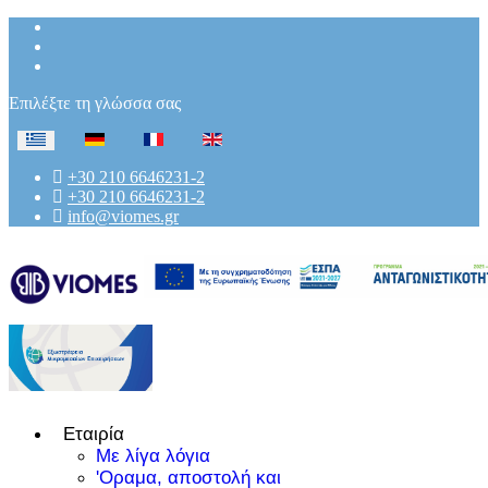
Επιλέξτε τη γλώσσα σας
+30 210 6646231-2
+30 210 6646231-2
info@viomes.gr
Εταιρία
Με λίγα λόγια
'Οραμα, αποστολή και