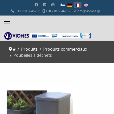
Sélectionnez votre langue
+30 210 6646231
+30 210 6646232
info@viomes.gr
#
Produits
Produits commerciaux
Poubelles à déchets