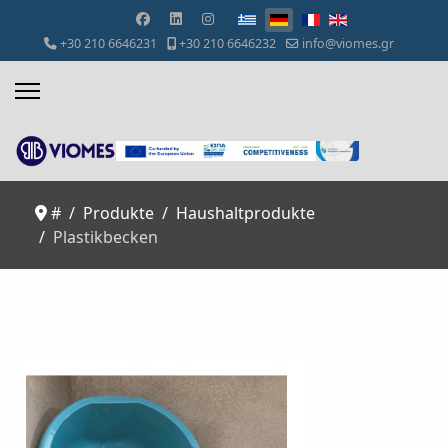
Sprache auswählen
+30 210 6646231
+30 210 6646232
info@viomes.gr
#
Produkte
Haushaltprodukte
Plastikbecken