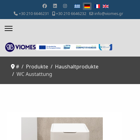
Sprache auswählen
+30 210 6646231
+30 210 6646232
info@viomes.gr
#
Produkte
Haushaltprodukte
WC Austattung