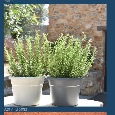
760.2
320 And 5983