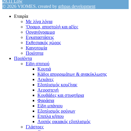
29.11 Low
© 2026 VIOMES. created by
grhpas development
Εταιρία
Με λίγα λόγια
'Οραμα, αποστολή και αξίες
Οργανόγραμμα
Εγκαταστάσεις
Εκθεσιακός χώρος
Καινοτομία
Ποιότητα
Προϊόντα
Είδη σπιτιού
Κουτιά
Κάδοι απορριμάτων & ανακύκλωσης
Λεκάνες
Εξοπλισμός κουζίνας
Αεροστεγή
Κουβάδες και στυφτήρια
Φαράσια
Είδη μπάνιου
Εξοπλισμός ρούχων
Επιπλα κήπου
Λοιπός οικιακός εξοπλισμός
Γλάστρες