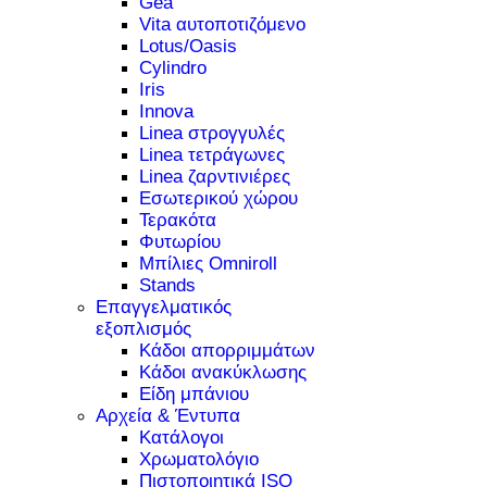
Gea
Vita αυτοποτιζόμενο
Lotus/Oasis
Cylindro
Iris
Innova
Linea στρογγυλές
Linea τετράγωνες
Linea ζαρντινιέρες
Εσωτερικού χώρου
Τερακότα
Φυτωρίου
Μπίλιες Omniroll
Stands
Επαγγελματικός
εξοπλισμός
Κάδοι απορριμμάτων
Κάδοι ανακύκλωσης
Είδη μπάνιου
Αρχεία & Έντυπα
Κατάλογοι
Χρωματολόγιο
Πιστοποιητικά ISO