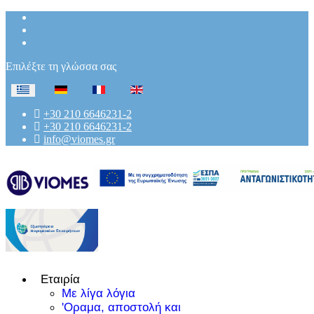
Επιλέξτε τη γλώσσα σας
+30 210 6646231-2
+30 210 6646231-2
info@viomes.gr
Εταιρία
Με λίγα λόγια
'Οραμα, αποστολή και