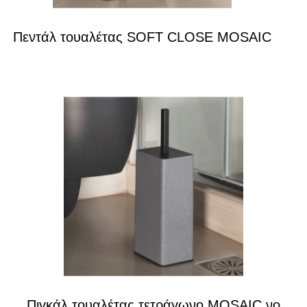
Πεντάλ τουαλέτας SOFT CLOSE MOSAIC
Πιγκάλ τουαλέτας τετράγωνο MOSAIC νο