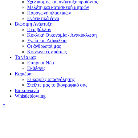
Σχεδιασμός και ανάπτυξη προϊόντος
Μελέτη και κατασκευή μητρών
Παραγωγή πλαστικών
Ενδεικτικά έργα
Βιώσιμη Ανάπτυξη
Περιβάλλον
Κυκλική Οικονομία - Ανακύκλωση
Υγεία και Ασφάλεια
Οι άνθρωποί μας
Κοινωνικές δράσεις
Τα νέα μας
Εταιρικά Νέα
Εκθέσεις
Καριέρα
Ευκαιρίες απασχόλησης
Στείλτε μας το βιογραφικό σας
Επικοινωνία
Whistleblowing