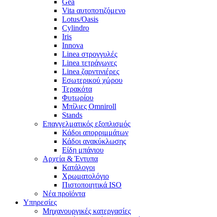
Gea
Vita αυτοποτιζόμενο
Lotus/Oasis
Cylindro
Iris
Innova
Linea στρογγυλές
Linea τετράγωνες
Linea ζαρντινιέρες
Εσωτερικού χώρου
Τερακότα
Φυτωρίου
Μπίλιες Omniroll
Stands
Επαγγελματικός εξοπλισμός
Κάδοι απορριμμάτων
Κάδοι ανακύκλωσης
Είδη μπάνιου
Αρχεία & Έντυπα
Κατάλογοι
Χρωματολόγιο
Πιστοποιητικά ISO
Νέα προϊόντα
Υπηρεσίες
Μηχανουργικές κατεργασίες