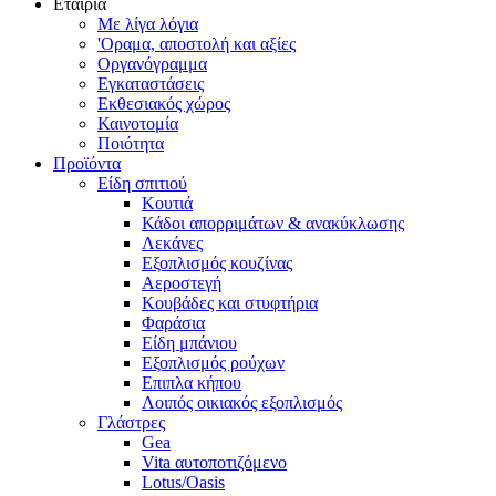
Εταιρία
Με λίγα λόγια
'Οραμα, αποστολή και αξίες
Οργανόγραμμα
Εγκαταστάσεις
Εκθεσιακός χώρος
Καινοτομία
Ποιότητα
Προϊόντα
Είδη σπιτιού
Κουτιά
Κάδοι απορριμάτων & ανακύκλωσης
Λεκάνες
Εξοπλισμός κουζίνας
Αεροστεγή
Κουβάδες και στυφτήρια
Φαράσια
Είδη μπάνιου
Εξοπλισμός ρούχων
Επιπλα κήπου
Λοιπός οικιακός εξοπλισμός
Γλάστρες
Gea
Vita αυτοποτιζόμενο
Lotus/Oasis