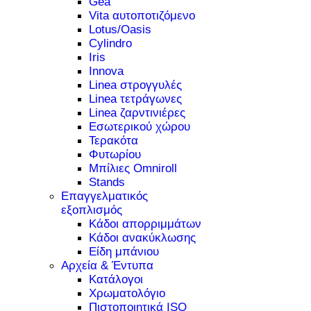
Gea
Vita αυτοποτιζόμενο
Lotus/Oasis
Cylindro
Iris
Innova
Linea στρογγυλές
Linea τετράγωνες
Linea ζαρντινιέρες
Εσωτερικού χώρου
Τερακότα
Φυτωρίου
Μπίλιες Omniroll
Stands
Επαγγελματικός
εξοπλισμός
Κάδοι απορριμμάτων
Κάδοι ανακύκλωσης
Είδη μπάνιου
Αρχεία & Έντυπα
Κατάλογοι
Χρωματολόγιο
Πιστοποιητικά ISO