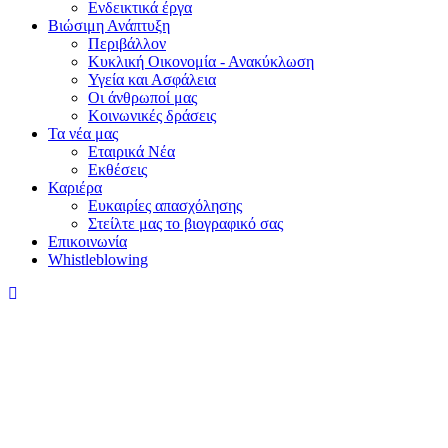
Ενδεικτικά έργα
Βιώσιμη Ανάπτυξη
Περιβάλλον
Κυκλική Οικονομία - Ανακύκλωση
Υγεία και Ασφάλεια
Οι άνθρωποί μας
Κοινωνικές δράσεις
Τα νέα μας
Εταιρικά Νέα
Εκθέσεις
Καριέρα
Ευκαιρίες απασχόλησης
Στείλτε μας το βιογραφικό σας
Επικοινωνία
Whistleblowing