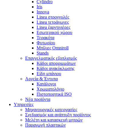
Cylindro
Iris
Innova
Linea στρογγυλές
Linea τετράγωνες
Linea ζαρντινιέρες
Εσωτερικού χώρου
Τερακότα
Φυτωρίου
Μπίλιες Omniroll
Stands
Επαγγελματικός εξοπλισμός
Κάδοι απορριμμάτων
Κάδοι ανακύκλωσης
Είδη μπάνιου
Αρχεία & Έντυπα
Κατάλογοι
Χρωματολόγιο
Πιστοποιητικά ISO
Νέα προϊόντα
Υπηρεσίες
Μηχανουργικές κατεργασίες
Σχεδιασμός και ανάπτυξη προϊόντος
Μελέτη και κατασκευή μητρών
Παραγωγή πλαστικών