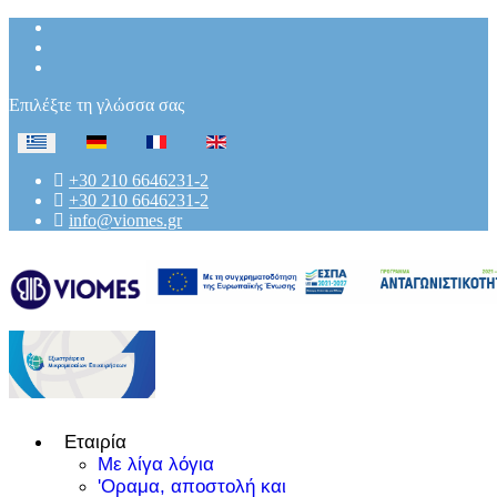
Επιλέξτε τη γλώσσα σας
+30 210 6646231-2
+30 210 6646231-2
info@viomes.gr
Εταιρία
Με λίγα λόγια
'Οραμα, αποστολή και