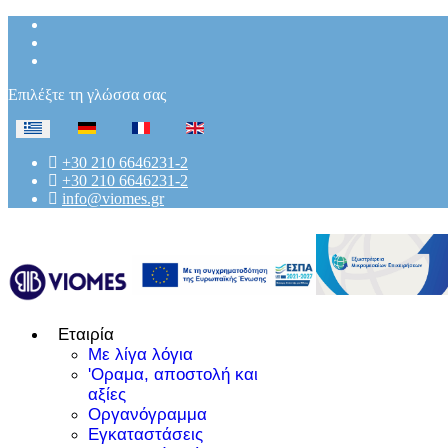
Επιλέξτε τη γλώσσα σας
+30 210 6646231-2
+30 210 6646231-2
info@viomes.gr
Εταιρία
Με λίγα λόγια
'Οραμα, αποστολή και
αξίες
Οργανόγραμμα
Εγκαταστάσεις