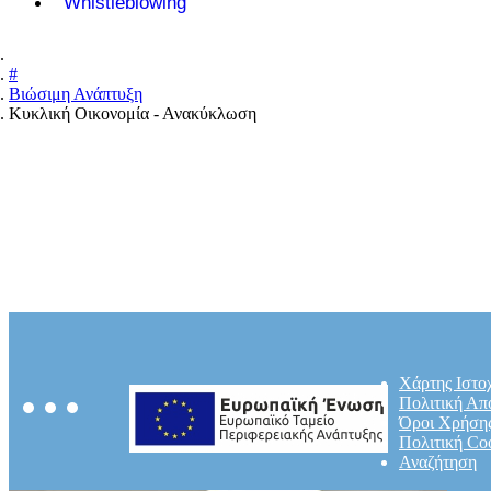
Whistleblowing
#
Βιώσιμη Ανάπτυξη
Κυκλική Οικονομία - Ανακύκλωση
Χάρτης Ιστο
Πολιτική Απ
Όροι Χρήση
Πολιτική Co
Αναζήτηση