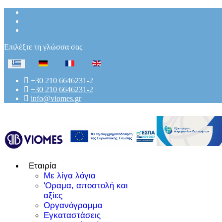
Επιλέξτε τη γλώσσα σας
+30 210 6646231-2
+30 210 6646231-2
info@viomes.gr
Εταιρία
Με λίγα λόγια
'Οραμα, αποστολή και
αξίες
Οργανόγραμμα
Εγκαταστάσεις