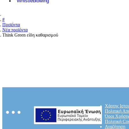
Whistleblowing
#
Προϊόντα
Νέα προϊόντα
Think Green είδη καθαρισμού
Χάρτης Ιστο
Πολιτική Απ
Όροι Χρήση
Πολιτική Co
Αναζήτηση