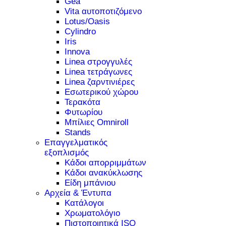
Gea
Vita αυτοποτιζόμενο
Lotus/Oasis
Cylindro
Iris
Innova
Linea στρογγυλές
Linea τετράγωνες
Linea ζαρντινιέρες
Εσωτερικού χώρου
Τερακότα
Φυτωρίου
Μπίλιες Omniroll
Stands
Επαγγελματικός
εξοπλισμός
Κάδοι απορριμμάτων
Κάδοι ανακύκλωσης
Είδη μπάνιου
Αρχεία & Έντυπα
Κατάλογοι
Χρωματολόγιο
Πιστοποιητικά ISO