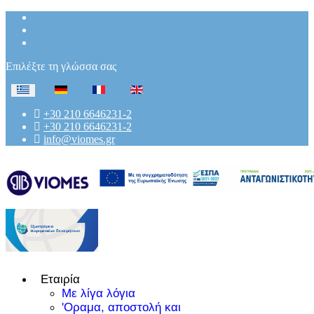
Επιλέξτε τη γλώσσα σας
+30 210 6646231-2
+30 210 6646231-2
info@viomes.gr
Εταιρία
Με λίγα λόγια
'Οραμα, αποστολή και