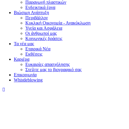
Παραγωγή πλαστικών
Ενδεικτικά έργα
Βιώσιμη Ανάπτυξη
Περιβάλλον
Κυκλική Οικονομία - Ανακύκλωση
Υγεία και Ασφάλεια
Οι άνθρωποί μας
Κοινωνικές δράσεις
Τα νέα μας
Εταιρικά Νέα
Εκθέσεις
Καριέρα
Ευκαιρίες απασχόλησης
Στείλτε μας το βιογραφικό σας
Επικοινωνία
Whistleblowing