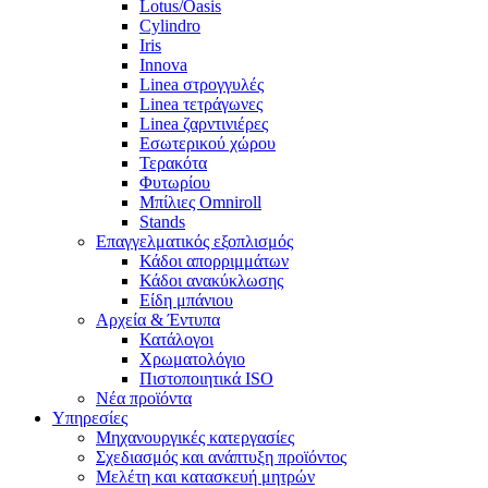
Lotus/Oasis
Cylindro
Iris
Innova
Linea στρογγυλές
Linea τετράγωνες
Linea ζαρντινιέρες
Εσωτερικού χώρου
Τερακότα
Φυτωρίου
Μπίλιες Omniroll
Stands
Επαγγελματικός εξοπλισμός
Κάδοι απορριμμάτων
Κάδοι ανακύκλωσης
Είδη μπάνιου
Αρχεία & Έντυπα
Κατάλογοι
Χρωματολόγιο
Πιστοποιητικά ISO
Νέα προϊόντα
Υπηρεσίες
Μηχανουργικές κατεργασίες
Σχεδιασμός και ανάπτυξη προϊόντος
Μελέτη και κατασκευή μητρών