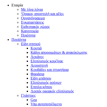
Εταιρία
Με λίγα λόγια
'Οραμα, αποστολή και αξίες
Οργανόγραμμα
Εγκαταστάσεις
Εκθεσιακός χώρος
Καινοτομία
Ποιότητα
Προϊόντα
Είδη σπιτιού
Κουτιά
Κάδοι απορριμάτων & ανακύκλωσης
Λεκάνες
Εξοπλισμός κουζίνας
Αεροστεγή
Κουβάδες και στυφτήρια
Φαράσια
Είδη μπάνιου
Εξοπλισμός ρούχων
Επιπλα κήπου
Λοιπός οικιακός εξοπλισμός
Γλάστρες
Gea
Vita αυτοποτιζόμενο